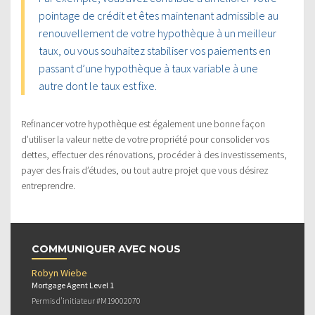
pointage de crédit et êtes maintenant admissible au
renouvellement de votre hypothèque à un meilleur
taux, ou vous souhaitez stabiliser vos paiements en
passant d’une hypothèque à taux variable à une
autre dont le taux est fixe.
Refinancer votre hypothèque est également une bonne façon
d’utiliser la valeur nette de votre propriété pour consolider vos
dettes, effectuer des rénovations, procéder à des investissements,
payer des frais d’études, ou tout autre projet que vous désirez
entreprendre.
COMMUNIQUER AVEC NOUS
Robyn Wiebe
Mortgage Agent Level 1
Permis d’initiateur #M19002070